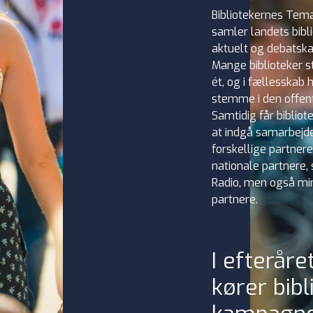
Bibliotekernes Te
samler landets bibl
aktuelt og debatsk
Mange biblioteker s
ét, og i fællesskab 
stemme i den offent
Samtidig får bibliot
at indgå samarbejd
forskellige partnere
nationale partnere
Radio, men også mi
partnere.
I efterår
kører bib