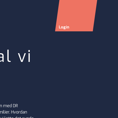
Login
l vi
en med DR
ilier. Hvordan