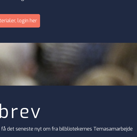
erialer, login her
brev
 få det seneste nyt om fra bilbliotekernes Temasamarbejde