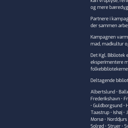
kan vi oplyse, re
og mere bæredygt
Partnere i kampa
der sammen arbej
Kampagnen varmer
mad, madkultur o
Det Kgl. Bibliote
eksperimentere me
folkebiblioteker
Deltagende biblio
Albertslund • Ball
Frederikshavn • Fr
• Guldborgsund • H
Taastrup • Ishøj 
Morsø • Norddjurs 
Solrød • Struer • 