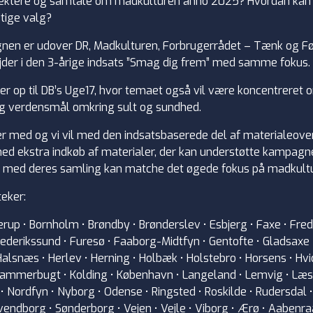
flektere og samtale om madkulturen anno 2025? Hvordan kan v
ige valg?
gnen er udover DR, Madkulturen, Forbrugerrådet – Tænk og F
der i den 3-årige indsats ”Smag dig frem” med samme fokus.
 op til DB’s Uge17, hvor temaet også vil være koncentreret
g verdensmål omkring sult og sundhed.
k er med og vi vil med den indsatsbaserede del af materialeov
d ekstra indkøb af materialer, der kan understøtte kampagn
ne med deres samling kan matche det øgede fokus på madkult
teker:
erup • Bornholm • Brøndby • Brønderslev • Esbjerg • Faxe • Fre
ederikssund • Furesø • Faaborg-Midtfyn • Gentofte • Gladsaxe 
alsnæs • Herlev • Herning • Holbæk • Holstebro • Horsens • Hvi
• Jammerbugt • Kolding • København • Langeland • Lemvig • Læsø
• Nordfyn • Nyborg • Odense • Ringsted • Roskilde • Rudersdal •
Svendborg • Sønderborg • Vejen • Vejle • Viborg • Ærø • Aabenra