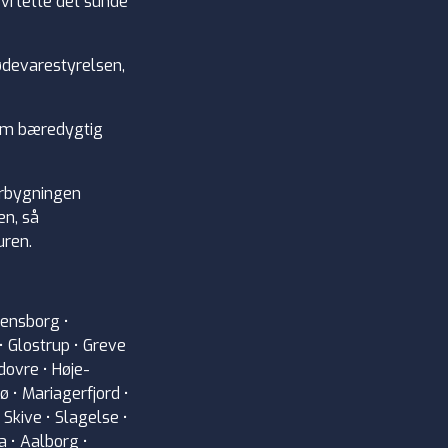
i lette det sunde
ødevarestyrelsen,
 om bæredygtig
erbygningen
en, så
uren.
densborg •
• Glostrup • Greve
dovre • Høje-
 • Mariagerfjord •
 Skive • Slagelse •
a • Aalborg •