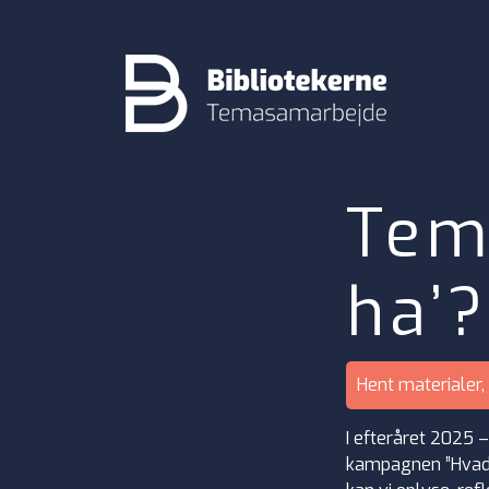
Tem
ha’?
Hent materialer, 
I efteråret 2025
kampagnen ”Hvad s