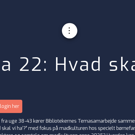
a 22: Hvad ska
login her
 – fra uge 38-43 kører Bibliotekernes Temasamarbejde samm
kal vi ha’?” med fokus på madkulturen hos specielt børnefam